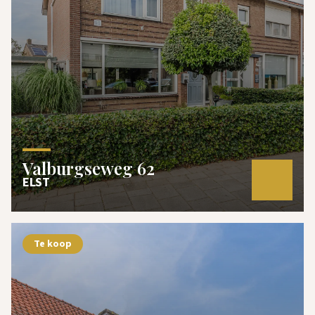
Valburgseweg 62
ELST
Te koop