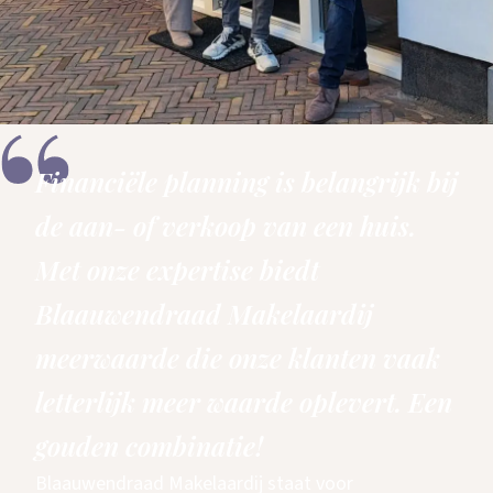
Financiële planning is belangrijk bij
de aan- of verkoop van een huis.
Met onze expertise biedt
Blaauwendraad Makelaardij
meerwaarde die onze klanten vaak
letterlijk meer waarde oplevert. Een
gouden combinatie!
Blaauwendraad Makelaardij staat voor