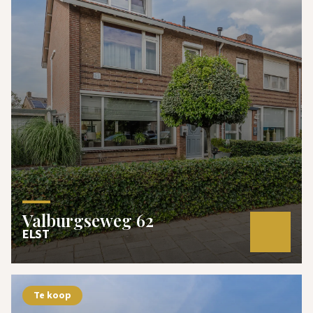
Valburgseweg 62
ELST
Te koop