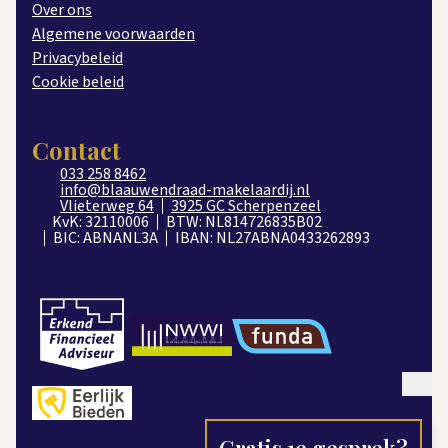
Over ons
Algemene voorwaarden
Privacybeleid
Cookie beleid
Contact
033 258 8462
info@blaauwendraad-makelaardij.nl
Vlieterweg 64
3925 GC Scherpenzeel
KvK: 32110006
BTW: NL814726835B02
BIC: ABNANL3A
IBAN: NL27ABNA0433262893