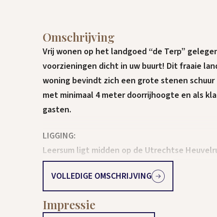
Omschrijving
Vrij wonen op het landgoed “de Terp” gelege
voorzieningen dicht in uw buurt! Dit fraaie l
woning bevindt zich een grote stenen schuu
met minimaal 4 meter doorrijhoogte en als kl
gasten.
LIGGING:
Leersum ligt midden op de Utrechtse Heuvelru
cultuur te beleven is. Voorzieningen zoals he
VOLLEDIGE OMSCHRIJVING
openbaar vervoer zijn allemaal erg goed berei
A12 Utrecht/ Arnhem. Centraler wonen kan bij
Impressie