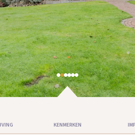
JVING
KENMERKEN
IM