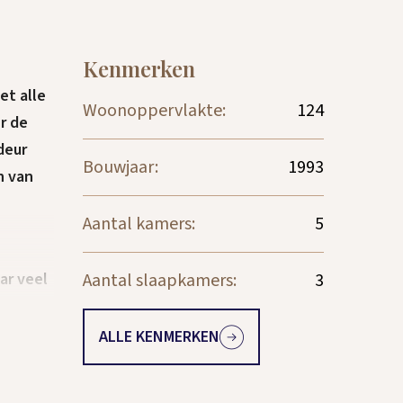
Kenmerken
et alle
Woonoppervlakte:
124
r de
deur
Bouwjaar:
1993
n van
Aantal kamers:
5
ar veel
Aantal slaapkamers:
3
 en
t en de
ALLE KENMERKEN