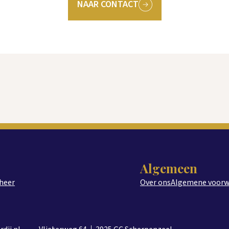
NAAR CONTACT
erras aangelegd en tevens voorzien van diverse borders e
jde ingericht als B&B met maar liefst 6 slaapkamers en 2
 traditioneel gebouwd met spouwmuren en het voorgedeel
te van de schuur is een grote opslag-, klus- of hobbyrui
lakte van de schuur met B&B is maar liefst 428 m2. In de
Algemeen
truimte, watervoorziening en krachtstroom. De automati
heer
Over ons
Algemene voor
 transport naar binnen kan rijden.