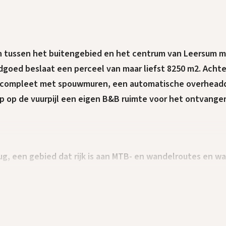
n tussen het buitengebied en het centrum van Leersum m
andgoed beslaat een perceel van maar liefst 8250 m2. Achte
r compleet met spouwmuren, een automatische overhead
ap op de vuurpijl een eigen B&B ruimte voor het ontvange
g, een gebied dat rijk is aan MTB- en wandelroutes en wa
t winkelcentrum, diverse basisscholen, sportverenigingen
kbaar. Dit geldt ook voor de uitvalswegen naar Amersfoor
na niet!