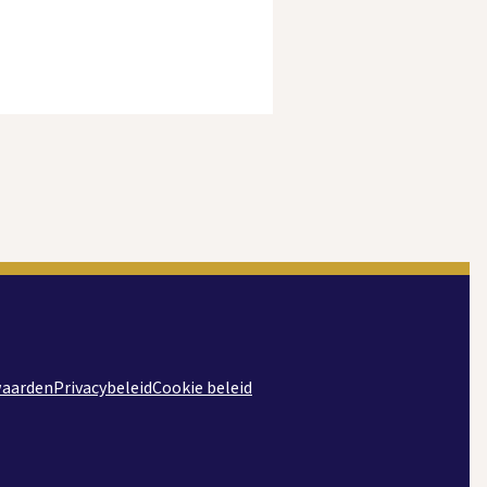
n is
te van
mte
sche
waarden
Privacybeleid
Cookie beleid