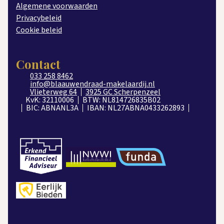
op onze open huizen dagen.
Algemene voorwaarden
Privacybeleid
Cookie beleid
Contact
033 258 8462
info@blaauwendraad-makelaardij.nl
Vlieterweg 64
3925 GC Scherpenzeel
KvK: 32110006
BTW: NL814726835B02
BIC: ABNANL3A
IBAN: NL27ABNA0433262893