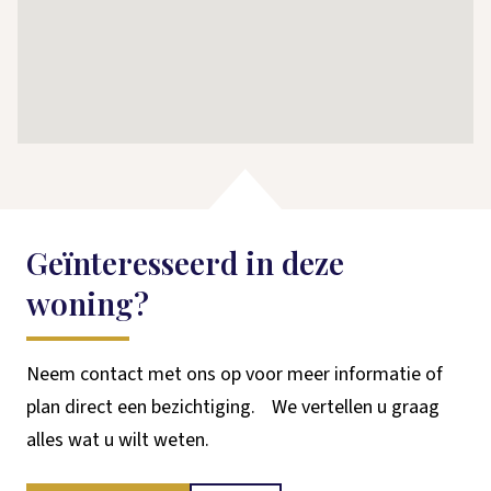
wasmachine/drogeropstelling en een fonteintje.
De tuin op het zuiden met prachtige boom, waar je
heerlijk onder kunt schuilen als de temperaturen
weer eens flink oplopen in Nederland.
Geïnteresseerd in deze
Bijzonderheden:
woning?
– Heerlijke doorzonwoning
Neem contact met ons op voor meer informatie of
– Vloerverwarming gehele begane grond
plan direct een bezichtiging. We vertellen u graag
alles wat u wilt weten.
– HR combiketel Nefit bouwjaar 2021