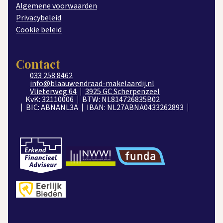
Algemene voorwaarden
Privacybeleid
Energielabel B.
Cookie beleid
e
Vernieuwde badkamer met inloopdouche, 2
toilet en
Contact
voorzien een bad.
033 258 8462
info@blaauwendraad-makelaardij.nl
Vlieterweg 64
3925 GC Scherpenzeel
Maar liefst 5 slaap/werkkamers.
KvK: 32110006
BTW: NL814726835B02
BIC: ABNANL3A
IBAN: NL27ABNA0433262893
Zonnige tuin gelegen op het zuiden gelegen met
modern gestucte berging.
Eigen achterom.
Rolluiken aan voor- en achterzijde.
Groot elektrisch uitklapscherm op achter terras.